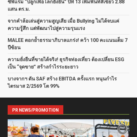
ซีพีแรม “ปลูกเพื่อโลกยั่งยืน” ปีที่ 13 เพิ่มพื้นที่สีเขียว 2.88
แสน ตร.ม.
จากคำล้อเล่นสู่ความสูญเสีย เมื่อ Bullying ไม่ได้จบแค่
ความรู้สึก แต่พัฒนาไปสู่ความรุนแรง
MALEE ตอกย้ำธรรมาภิบาลแกร่ง! คว้า 100 คะแนนเต็ม 7
ปีซ้อน
ความยั่งยืนที่ขายได้จริง! ธุรกิจท่องเที่ยว ต้องเปลี่ยน ESG
เป็น “จุดขาย” สร้างกำไรระยะยาว
บางจากฯ ดัน SAF สร้าง EBITDA ครั้งแรก หนุนกำไร
ไตรมาส 2/2569 โต 99%
PR NEWS/PROMOTION