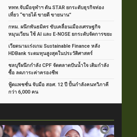
ททท.จับมือจุฬาฯ ดัน STAR ยกระดับธุรกิจท่อง
เที่ยว “ขายได้ ขายดี ขายนาน”
กทม. ผนึกพันธมิตร ขับเคลื่อนเมืองเศรษฐกิจ
หมุนเวียน ใช้ AI และ E-NOSE ยกระดับจัดการขยะ
เวียดนามเร่งเกม Sustainable Finance หลัง
HDBank ระดมทุนสูงสุดในประวัติศาสตร์
ชลบุรีผนึกกำลัง CPF จัดตลาดปันน้ำใจ เติมกำลัง
ซื้อ ลดภาระค่าครองชีพ
ฟู้ดแพชชั่น จับมือ สอศ. 12 ปี ปั้นกำลังคนทวิภาคี
กว่า 6,000 คน