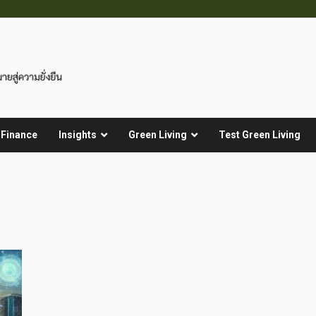
 Finance
Insights
Green Living
Test Green Living