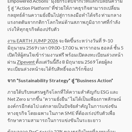
Empowered Actions” มุ่งยกระดับจากเวทีแลกเปลี่ยนความ
รู้ สู่ “Action Platform” ที่ช่วยให้ภาคธุรกิจสามารถเปลี่ยน
กลยุทธ์ด้านความยั่งยืนไปสู่การลงมือทำได้จริง ท่ามกลาง
แรงกดดันจากกติกาโลกใหม่ด้านสภาพภูมิอากาศที่กำลัง
เร่งให้ทุกธุรกิจต้องปรับตัว
งาน EARTH JUMP 2026
จะจัดขึ้นระหว่างวันที่ 9–10
มิถุนายน 2569 เวลา 09.00–17.00 น. พารากอน ฮอลล์ ชั้น 5
เปิดให้ผู้สนใจเข้าร่วมงานฟรี พร้อมเปิดลงทะเบียนล่วงหน้า
ผ่าน
Zipevent
ตั้งแต่วันนี้ถึง 8 มิถุนายน 2569 โดยผู้ลง
ทะเบียนล่วงหน้าจะได้รับสิทธิ์จองเวิร์กช็อป
จาก “Sustainability Strategy” สู่ “Business Action”
ภายใต้บริบทเศรษฐกิจโลกที่ให้ความสำคัญกับ ESG และ
Net Zero มากขึ้น “ความยั่งยืน” ไม่ได้เป็นเพียงภาพลักษณ์
องค์กรอีกต่อไป แต่กลายเป็นปัจจัยสำคัญในการแข่งขัน
ทางธุรกิจ โดยเฉพาะในภาค SME ที่ต้องเร่งปรับตัวเพื่อ
รักษาความสามารถในการแข่งขันในระยะยาว
ข้อมูลจาก PwC ระบุว่า 22% ของธุรกิจไทยที่ลงทุนด้าน