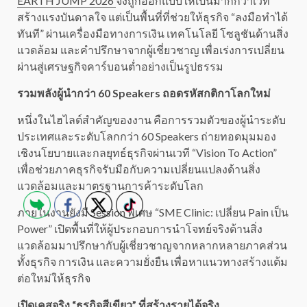
EARTH JUMP 2026
จึงถูกออกแบบให้เป็นมากกว่าเวที
สร้างแรงบันดาลใจ แต่เป็นพื้นที่ที่ช่วยให้ธุรกิจ “ลงมือทำได้
ทันที” ผ่านเครื่องมือทางการเงิน เทคโนโลยี โซลูชันด้านสิ่ง
แวดล้อม และคำปรึกษาจากผู้เชี่ยวชาญ เพื่อเร่งการเปลี่ยน
ผ่านสู่เศรษฐกิจคาร์บอนต่ำอย่างเป็นรูปธรรม
รวมพลังผู้นำกว่า 60 Speakers ถอดรหัสกติกาโลกใหม่
หนึ่งในไฮไลต์สำคัญของงาน คือการรวมตัวของผู้นำระดับ
ประเทศและระดับโลกกว่า 60 Speakers ถ่ายทอดมุมมอง
เชิงนโยบายและกลยุทธ์ธุรกิจผ่านเวที “Vision To Action”
เพื่อช่วยภาคธุรกิจรับมือกับความเปลี่ยนแปลงด้านสิ่ง
แวดล้อมและมาตรฐานการค้าระดับโลก
ภายในงานยังมี Session พิเศษ “SME Clinic: เปลี่ยน Pain เป็น
Power” เปิดพื้นที่ให้ผู้ประกอบการนำโจทย์จริงด้านสิ่ง
แวดล้อมมาปรึกษากับผู้เชี่ยวชาญจากหลากหลายภาคส่วน
ทั้งธุรกิจ การเงิน และความยั่งยืน เพื่อหาแนวทางสร้างแต้ม
ต่อใหม่ให้ธุรกิจ
เปิดเคสจริง “ธุรกิจสีเขียว” ที่สร้างรายได้จริง