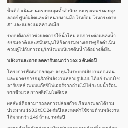
พื้นที่ดำเนินงานครอบคลุมทั้งสำนักงานกรุงเทพฯ ดอยตุง
ลอดจ์ ศูนย์ผลิตและจำหน่ายงานมือ โรงย้อม โรงกระดาษ
สา และแปลงแมคคาเดเมีย
ระบบดังกล่าวช่วยลดการใช้น้ำใหม่ ลดภาระต่อแหล่งน้ำ
ธรรมชาติ และสนับสนุนให้กิจกรรมทางเศรษฐกิจดำเนิน
ควบคู่ไปกับการอนุรักษ์ระบบนิเวศต้นน้ำได้อย่างยั่งยืน
พลังงานสะอาด ลดคาร์บอนกว่า 163.3 ตันต่อปี
โครงการพัฒนาดอยตุงฯ ลงทุนในระบบพลังงานทดแทน
และมาตรการอนุรักษ์พลังงานหลายรูปแบบ ได้แก่ ระบบโซ
ลาร์เซลล์ ระบบแก๊สซิไฟเออร์จากถ่านไม้ไผ่ ระบบน้ำร้อน
จากชีวมวล การผลิตไบโอดีเซล
ผลลัพธ์คือสามารถลดการปล่อยก๊าซเรือนกระจกได้รวม
ประมาณ 163.3 tCO2e ต่อปี และลดค่าใช้จ่ายด้านพลังงาน
ได้มากกว่า 1.46 ล้านบาทต่อปี
ความสำเร็จดังกล่าวสะท้อนว่า การลงทุนด้านสิ่งแวดล้อม