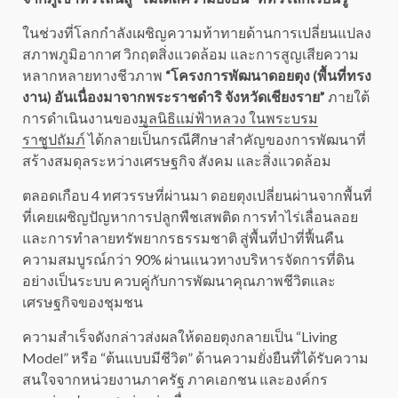
ในช่วงที่โลกกำลังเผชิญความท้าทายด้านการเปลี่ยนแปลง
สภาพภูมิอากาศ วิกฤตสิ่งแวดล้อม และการสูญเสียความ
หลากหลายทางชีวภาพ
“โครงการพัฒนาดอยตุง (พื้นที่ทรง
งาน) อันเนื่องมาจากพระราชดำริ จังหวัดเชียงราย”
ภายใต้
การดำเนินงานของ
มูลนิธิแม่ฟ้าหลวง ในพระบรม
ราชูปถัมภ์
ได้กลายเป็นกรณีศึกษาสำคัญของการพัฒนาที่
สร้างสมดุลระหว่างเศรษฐกิจ สังคม และสิ่งแวดล้อม
ตลอดเกือบ 4 ทศวรรษที่ผ่านมา ดอยตุงเปลี่ยนผ่านจากพื้นที่
ที่เคยเผชิญปัญหาการปลูกพืชเสพติด การทำไร่เลื่อนลอย
และการทำลายทรัพยากรธรรมชาติ สู่พื้นที่ป่าที่ฟื้นคืน
ความสมบูรณ์กว่า 90% ผ่านแนวทางบริหารจัดการที่ดิน
อย่างเป็นระบบ ควบคู่กับการพัฒนาคุณภาพชีวิตและ
เศรษฐกิจของชุมชน
ความสำเร็จดังกล่าวส่งผลให้ดอยตุงกลายเป็น “Living
Model” หรือ “ต้นแบบมีชีวิต” ด้านความยั่งยืนที่ได้รับความ
สนใจจากหน่วยงานภาครัฐ ภาคเอกชน และองค์กร