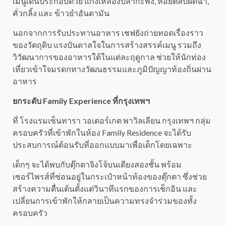
เมนูเด่นประกอบด้วย แกงเหลืองปลากะพง, หอยตลับผัดฉ่า,
คั่วกลิ้ง และ ข้าวยำอันดามัน
นอกจากการรับประทานอาหาร เชฟยังถ่ายทอดเรื่องราว
ของวัตถุดิบ แรงบันดาลใจในการสร้างสรรค์เมนู รวมถึง
วิวัฒนาการของอาหารใต้ในแต่ละฤดูกาล ช่วยให้นักท่อง
เที่ยวเข้าใจมรดกทางวัฒนธรรมและภูมิปัญญาท้องถิ่นผ่าน
อาหาร
ยกระดับ Family Experience ที่กรุงเทพฯ
ที่ โรงแรมเซ็นทารา วอเตอร์เกต พาวิลเลียน กรุงเทพฯ กลุ่ม
ครอบครัวที่เข้าพักในห้อง Family Residence จะได้รับ
ประสบการณ์ต้อนรับที่ออกแบบมาเพื่อเด็กโดยเฉพาะ
เด็กๆ จะได้พบกับตุ๊กตาจิงโจ้บนเตียงสองชั้น พร้อม
เซอร์ไพรส์ที่ซ่อนอยู่ในกระเป๋าหน้าท้องของตุ๊กตา ซึ่งช่วย
สร้างความตื่นเต้นตั้งแต่วินาทีแรกของการเช็กอิน และ
เปลี่ยนการเข้าพักให้กลายเป็นความทรงจำร่วมของทั้ง
ครอบครัว