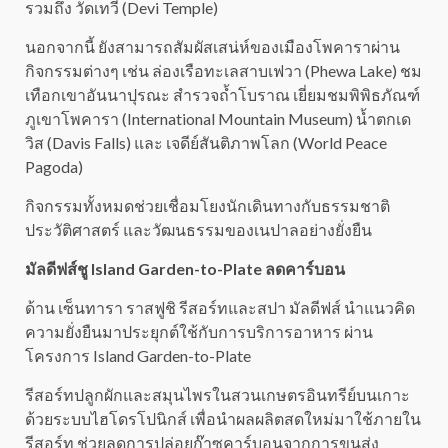
รวมถึง วัดเทวี (Devi Temple)
นอกจากนี้ ยังสามารถสัมผัสเสน่ห์ของเมืองโพคาราผ่าน
กิจกรรมต่างๆ เช่น ล่องเรือทะเลสาบเฟวา (Phewa Lake) ชม
เทือกเขาอันนาปุรณะ สำรวจถ้ำโบราณ เยี่ยมชมพิพิธภัณฑ์
ภูเขาโพคารา (International Mountain Museum) น้ำตกเด
วิส (Davis Falls) และ เจดีย์สันติภาพโลก (World Peace
Pagoda)
กิจกรรมทั้งหมดช่วยเชื่อมโยงนักเดินทางกับธรรมชาติ
ประวัติศาสตร์ และวัฒนธรรมของเนปาลอย่างยั่งยืน
มัลดีฟส์ชู Island Garden-to-Plate ลดคาร์บอน
ด้าน เซ็นทารา ราสฟูชิ รีสอร์ทและสปา มัลดีฟส์ นำแนวคิด
ความยั่งยืนมาประยุกต์ใช้กับการบริการอาหาร ผ่าน
โครงการ Island Garden-to-Plate
รีสอร์ทปลูกผักและสมุนไพรในสวนเกษตรอินทรีย์บนเกาะ
ด้วยระบบไฮโดรโปนิกส์ เพื่อนำผลผลิตสดใหม่มาใช้ภายใน
รีสอร์ท ช่วยลดการปล่อยก๊าซคาร์บอนจากการขนส่ง