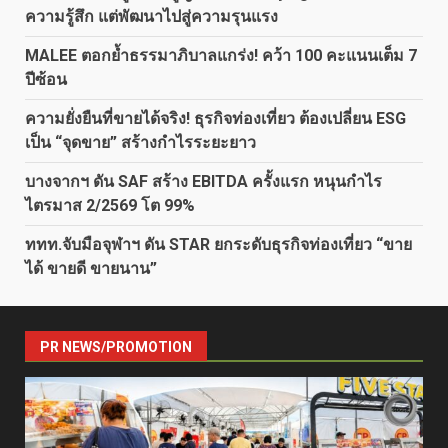
ความรู้สึก แต่พัฒนาไปสู่ความรุนแรง
MALEE ตอกย้ำธรรมาภิบาลแกร่ง! คว้า 100 คะแนนเต็ม 7
ปีซ้อน
ความยั่งยืนที่ขายได้จริง! ธุรกิจท่องเที่ยว ต้องเปลี่ยน ESG
เป็น “จุดขาย” สร้างกำไรระยะยาว
บางจากฯ ดัน SAF สร้าง EBITDA ครั้งแรก หนุนกำไร
ไตรมาส 2/2569 โต 99%
ททท.จับมือจุฬาฯ ดัน STAR ยกระดับธุรกิจท่องเที่ยว “ขาย
ได้ ขายดี ขายนาน”
PR NEWS/PROMOTION