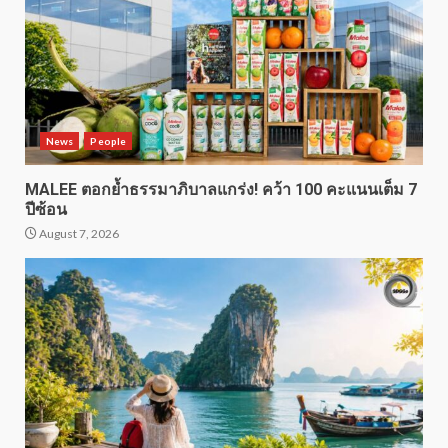
News
People
MALEE ตอกย้ำธรรมาภิบาลแกร่ง! คว้า 100 คะแนนเต็ม 7
ปีซ้อน
August 7, 2026