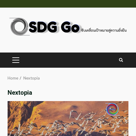
Skip
to
content
PRIMARY
MENU
Home
Nextopia
Nextopia