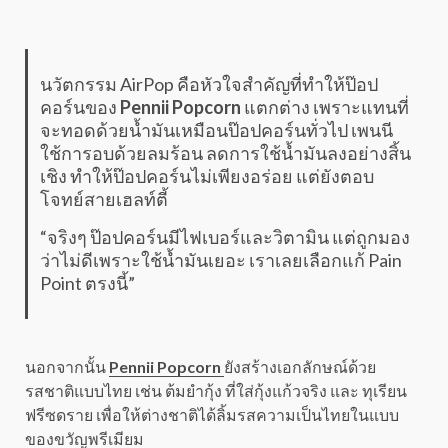
นวัตกรรม AirPop คือหัวใจสำคัญที่ทำให้ป๊อป
คอร์นของ
Pennii Popcorn
แตกต่าง เพราะแทนที่
จะทอดด้วยน้ำมันเหมือนป๊อปคอร์นทั่วไป เพนนี
ใช้การอบด้วยลมร้อน ลดการใช้น้ำมันลงอย่างสิ้น
เชิง ทำให้ป๊อปคอร์นไม่เพียงอร่อย แต่ยังตอบ
โจทย์สายเฮลท์ตี้
“จริงๆ ป๊อปคอร์นมีไฟเบอร์และวิตามิน แต่ถูกมอง
ว่าไม่ดีเพราะใช้น้ำมันเยอะ เราเลยเลือกแก้ Pain
Point ตรงนี้”
นอกจากนั้น
Pennii Popcorn
ยังสร้างเอกลักษณ์ด้วย
รสชาติแบบไทย เช่น ต้มยำกุ้ง ที่ใส่กุ้งแก้วจริง และ ทุเรียน
ฟรีซดราย เพื่อให้ต่างชาติได้ลิ้มรสความเป็นไทยในแบบ
ของขวัญพรีเมียม