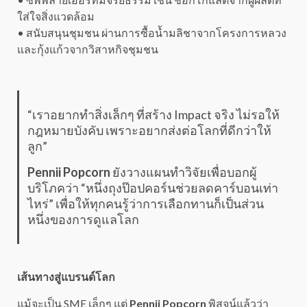
ใส่ใจสิ่งแวดล้อม
• สนับสนุนชุมชน ผ่านการซื้อน้ำมลิชาจากโครงการหลวง
และกุ้งแก้วจากวิสาหกิจชุมชน
“เราอยากทำสิ่งเล็กๆ ที่สร้าง Impact จริง ไม่รอให้
กฎหมายบังคับ เพราะอยากส่งต่อโลกที่ดีกว่าให้
ลูก”
Pennii Popcorn
ยังวางแผนทำวิจัยเพื่อบอกผู้
บริโภคว่า “หนึ่งถุงป๊อปคอร์นช่วยลดคาร์บอนเท่า
ไหร่” เพื่อให้ทุกคนรู้ว่าการเลือกทานก็เป็นส่วน
หนึ่งของการดูแลโลก
เส้นทางสู่แบรนด์โลก
แม้จะเป็น SME เล็กๆ แต่
Pennii Popcorn
พิสูจน์แล้วว่า