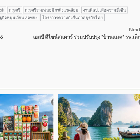
kok
กรุงศรี
กรุงศรีร่วมพันธมิตรสิ่งแวดล้อม
งานศิลปะเพื่อความยั่งยืน
ฐกิจหมุนเวียน ลดขยะ
โครงการความยั่งยืนภาคธุรกิจไทย
Nex
26
เอสบี ดีไซน์สแควร์ ร่วมปรับปรุง “บ้านแมค” รพ.เด็