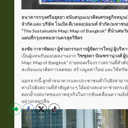
ธนาคารกรุงศรีอยุธยา สนับสนุนแนวคิดเศรษฐกิจหมุนเวีย
จำกัด และ บริษัท โนเบิล ดีเวลลอปเมนท์ จำกัด (มหาช
“The Sustainable Map: Map of Bangkok” ที่นำเศษวัส
แผนที่กรุงเทพมหานครสุดวิจิตร
ธงชัย วาจาพัฒนา ผู้ช่วยกรรมการผู้จัดการใหญ่ ผู้บริ
เป็นผู้แทนรับมอบผลงานจาก
วิชชุลดา ปัณฑรานุวงศ์ ผู้บ
Map: Map of Bangkok” ถ่ายทอดเรื่องราวสถานที่สำคัญทั
สะท้อนแนวคิดการลดขยะ สร้างมูลค่าใหม่ และใช้ทรัพย
นอกจากนี้ ลูกค้าธนาคารและประชาชนทั่วไปยังสามาร
ทางไปยังสถานที่สำคัญต่าง ๆ ได้อย่างสะดวก ช่วยกระตุ้
ตอกย้ำบทบาทของภาคธุรกิจในการขับเคลื่อนความยั่งยื
อย่างกลมกลืน