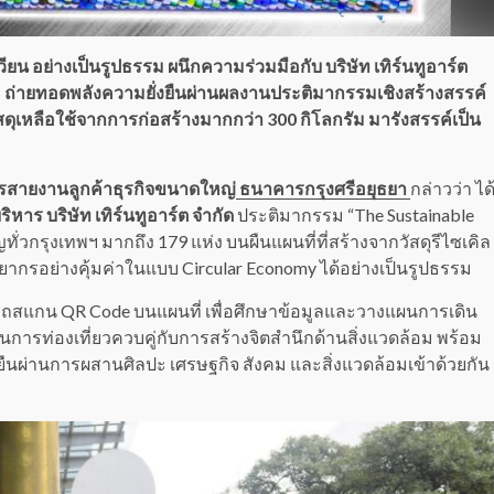
น อย่างเป็นรูปธรรม ผนึกความร่วมมือกับ บริษัท เทิร์นทูอาร์ต
น) ถ่ายทอดพลังความยั่งยืนผ่านผลงานประติมากรรมเชิงสร้างสรรค์
ดุเหลือใช้จากการก่อสร้างมากกว่า 300 กิโลกรัม มารังสรรค์เป็น
หารสายงานลูกค้าธุรกิจขนาดใหญ่
ธนาคารกรุงศรีอยุธยา
กล่าวว่า ได
ริหาร บริษัท เทิร์นทูอาร์ต จำกัด
ประติมากรรม “The Sustainable
่วกรุงเทพฯ มากถึง 179 แห่ง บนผืนแผนที่ที่สร้างจากวัสดุรีไซเคิล
ากรอย่างคุ้มค่าในแบบ Circular Economy ได้อย่างเป็นรูปธรรม
ถสแกน QR Code บนแผนที่ เพื่อศึกษาข้อมูลและวางแผนการเดิน
นการท่องเที่ยวควบคู่กับการสร้างจิตสำนึกด้านสิ่งแวดล้อม พร้อม
นผ่านการผสานศิลปะ เศรษฐกิจ สังคม และสิ่งแวดล้อมเข้าด้วยกัน