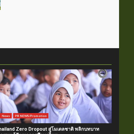
News
PR NEWS/Promotion
hailand Zero Dropout สู่โมเดลชาติ พลิกบทบาท