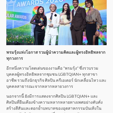
พรมรุ้งแห่งโอกาส รวมผู้นำความคิดและผู้ทรงอิทธิพลจาก
ทุกวงการ
อีกหนึ่งความโดดเด่นของงานคือ “พรมรุ้ง” ซึ่งรวบรวม
บุคคลผู้ทรงอิทธิพลจากชุมชน LGBTQIAN+ ทุกสาขา
อาชีพ รวมถึงนักธุรกิจ ศิลปิน ครีเอเตอร์ นักเคลื่อนไหว และ
บุคคลสาธารณะจากหลากหลายวงการ
นอกจากนี้ ยังมีการแสดงจากศิลปิน LGBTQIAN+ และ
ศิลปินที่ยืนเคียงข้างความหลากหลายทางเพศอย่างคับคั่ง
สร้างสีสันและตอกย้ำบทบาทของอุตสาหกรรมบันเทิงใน