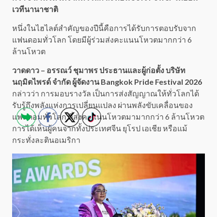
เวทีนานาชาติ
หนึ่งในไฮไลต์สำคัญของปีนี้คือการได้รับการตอบรับจาก
แฟนดอมทั่วโลก โดยมีผู้ร่วมส่งคะแนนโหวตมากกว่า 6
ล้านโหวต
วาดดาว – อรรณว์ ชุมาพร ประธานและผู้ก่อตั้ง บริษัท
นฤมิตไพรด์ จำกัด ผู้จัดงาน Bangkok Pride Festival 2026
กล่าวว่า การมอบรางวัล เป็นการส่งสัญญาณให้ทั่วโลกได้
รับรู้ถึงพลังแห่งการเปลี่ยนแปลง ผ่านพลังขับเคลื่อนของ
แฟนดอมทั่วโลก ที่ส่งคะแนนโหวตมามากกว่า 6 ล้านโหวต
การได้เห็นผู้คนจากทั้งประเทศจีน ยุโรป เอเชีย หรือแม้
กระทั่งละตินอเมริกา