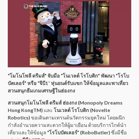
“โมโนโพลี ดรีมส์” จับมือ “โนเวลต์ โรโบติก” พัฒนา “โรโบ
บัตเลอร์” หรือ “จีบี1
”
หุ่นยนต์รับแขก ให้ข้อมูลและพาเที่ยว
สวนสนุกธีมเกมเศรษฐีในฮ่องกง
สวนสนุกโมโนโพลี ดรีมส์ ฮ่องกง (Monopoly Dreams
Hong KongTM)
และ
โนเวลต์ โรโบติก (Novelte
Robotics)
ขอเดินตามเทรนด์นวัตกรรมยุคใหม่ โดยผนึก
กำลังอำนวยความสะดวกให้ผู้มาเยือน ด้วยบริการไกด์นำ
เที่ยวและให้ข้อมูล
“โรโบบัตเลอร์” (RoboButler)
ซึ่งมีชื่อ