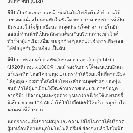
เล่นว่า
จีบี1 (GB1)
จีบี1
เป็นตัวแทนด่านหน้าของโมโนโพลี ดรีมส์ ทำงานได้
อย่างต่อเนื่องไม่หยุดพักในชั่วโมงทำการ มอบบริการที่เป็น
มิตรและใส่ใจผู้มาเยือนตามจุดน่าสนใจต่าง ๆ ภายในธีม
ฮอลล์ ทำหน้าที่เป็นพนักงานต้อนรับบริเวณทางเข้า ไกด์
ทัวร์พาผู้มาเยือนเยี่ยมชมจุดต่าง ๆ และประจำการเพื่อคอย
ให้ข้อมูลกับผู้มาเยือน เป็นต้น
จีบี1
มาพร้อมหน้าจอทัชสกรีนความละเอียดสูง 14 นิ้ว
(1920 พิกเซล x 1080 พิกเซล) รองรับการโต้ตอบแบบอินเต
อร์แอคทีฟ โดยมีความสูง 1 เมตร ทำให้วิ่งบนพื้นที่ลาดเอียง
ได้สูงสุด 7 องศา ทั้งยังมีลำโพง 6 ตัวตามจุดต่าง ๆ ของหุ่น
ยนต์ ทำให้ผู้มาเยือนได้ยินคำทักทายและประกาศข้อมูล
จากจีบี1 ได้จากมุมและจุดต่าง ๆ นอกจากนี้ ยังใช้แบตเตอรี่
ลิเธียมขนาด 10.4 Ah ทำให้
โรโบบัตเลอร์
ให้บริการลูกค้าได้
นานเท่าที่ต้องการ
นอกจากจะเพิ่มความสนุกและความใส่ใจในการให้บริการ
ผู้มาเยือนที่สวนสนุกโมโนโพลี ดรีมส์ ฮ่องกง แล้ว
โรโบบัต