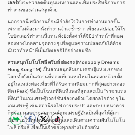
เลอร์
ยังจะช่วยลดต้นทุนแรงงานและเพิ่มประสิทธิภาพการ
ทำงานของสวนสนุกด้วย
นอกจากนี้ พนักงานก็จะมีกำลังใจในการทำงานมากขึ้น
เพราะไม่ต้องมานั่งทำงานจำเจซ้ำซาก เพียงแค่ปล่อยให้โร
โบบัตเลอร์ทำงานนี้แทน ทั้งยังตั้งค่าให้จีบี1 ทำหน้าที่สอด
ส่องทางไกลตามจุดต่าง ๆ เพื่อดูแลความปลอดภัยได้ด้วย
นับว่าทำหน้าที่เป็นบัตเลอร์ได้อย่างสมชื่อ
สวนสนุกโมโนโพลี ดรีมส์ ฮ่องกง (Monopoly Dreams
Hong KongTM)
เป็นสวนสนุกธีมเกมเศรษฐีแห่งแรกของ
โลก ทั้งยังเป็นสถานที่ท่องเที่ยวแห่งใหม่ในฮ่องกงด้วย ตั้ง
อยู่ในแหล่งท่องเที่ยวที่ได้รับความนิยมมากที่สุดอย่างเดอะ
พีค (Peak) ซึ่งเป็นโฉนดที่ดินที่แพงที่สุดและเป็น “ราชาแห่ง
ที่ดิน” ในเกมเศรษฐีเวอร์ชันฮ่องกงด้วย โดยกลไกต่าง ๆ ใน
เกมเศรษฐี เช่น สถานีรถไฟ การประปา และระบบธนาคาร
ก็พร้อมมอบประสบการณ์เกมเศรษฐีอันเป็นที่สุดให้ผู้มา
เยือน รอให้ทุกคนได้ลองลุ้นและเดินตามความฝันในโมโน
โพลี ดรีมส์ เพื่อเป็นเจ้าของทุกอย่างไปด้วยกัน