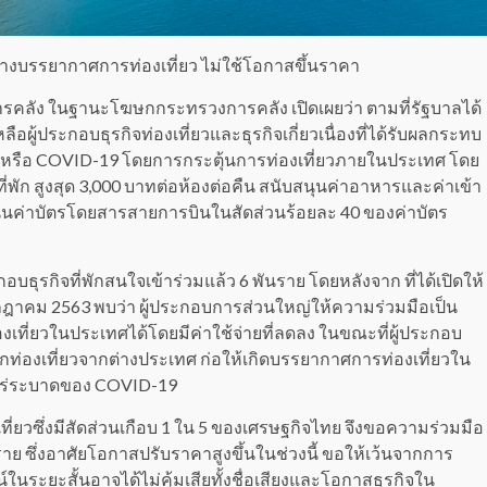
มสร้างบรรยากาศการท่องเที่ยว ไม่ใช้โอกาสขึ้นราคา
คลัง ในฐานะโฆษกกระทรวงการคลัง เปิดเผยว่า ตามที่รัฐบาลได้
ือผู้ประกอบธุรกิจท่องเที่ยวและธุรกิจเกี่ยวเนื่องที่ได้รับผลกระทบ
หรือ COVID-19 โดยการกระตุ้นการท่องเที่ยวภายในประเทศ โดย
ี่พัก สูงสุด 3,000 บาทต่อห้องต่อคืน สนับสนุนค่าอาหารและค่าเข้า
สนุนค่าบัตรโดยสารสายการบินในสัดส่วนร้อยละ 40 ของค่าบัตร
รกิจที่พักสนใจเข้าร่วมแล้ว 6 พันราย โดยหลังจาก ที่ได้เปิดให้
รกฎาคม 2563 พบว่า ผู้ประกอบการส่วนใหญ่ให้ความร่วมมือเป็น
ี่ยวในประเทศได้โดยมีค่าใช้จ่ายที่ลดลง ในขณะที่ผู้ประกอบ
ดนักท่องเที่ยวจากต่างประเทศ ก่อให้เกิดบรรยากาศการท่องเที่ยวใน
รแพร่ระบาดของ COVID-19
งเที่ยวซึ่งมีสัดส่วนเกือบ 1 ใน 5 ของเศรษฐกิจไทย จึงขอความร่วมมือ
งราย ซึ่งอาศัยโอกาสปรับราคาสูงขึ้นในช่วงนี้ ขอให้เว้นจากการ
นระยะสั้นอาจได้ไม่คุ้มเสียทั้งชื่อเสียงและโอกาสธุรกิจใน