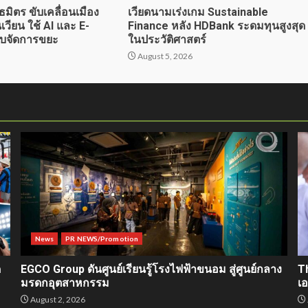
ธมิตร ขับเคลื่อนเมือง
เวียดนามเร่งเกม Sustainable
เวียน ใช้ AI และ E-
Finance หลัง HDBank ระดมทุนสูงสุด
ับจัดการขยะ
ในประวัติศาสตร์
6
August 5, 2026
News
PR NEWS/Promotion
ด
EGCO Group ดันศูนย์เรียนรู้โรงไฟฟ้าขนอม สู่ศูนย์กลาง
T
มรดกอุตสาหกรรม
เ
August 2, 2026