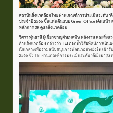
สถาบันสิ่งแวดล้อมไทย ผ่านเกณฑ์การประเมินระดับ “ดีเย
ประจำปี 2566 ขึ้นแท่นต้นแบบ Green Office เดินหน้า 
หลักการ 3R ดูแลสิ่งแวดล้อม
วิศรา หุ่นธานี ผู้เชี่ยวชาญฝ่ายมลพิษ พลังงาน และสิ่งแ
ด้านสิ่งแวดล้อม กล่าวว่า TEI ตอกย้ำวิสัยทัศน์การเป
เป็นกลางเพื่อร่วมสนับสนุนการพัฒนาอย่างยั่งยืน เข้าร
2566 ซึ่ง TEI ผ่านเกณฑ์การประเมินระดับ “ดีเยี่ยม” (G ทอ