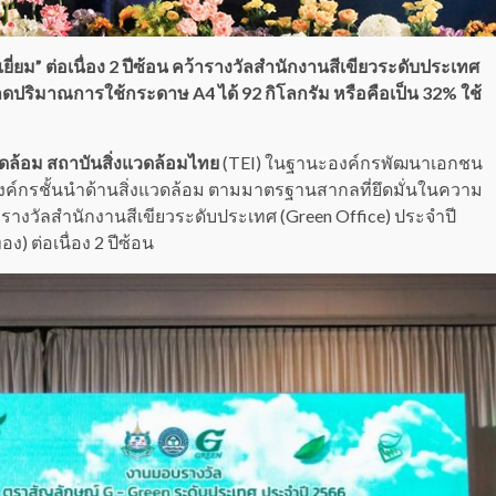
ี่ยม” ต่อเนื่อง 2 ปีซ้อน คว้ารางวัลสำนักงานสีเขียวระดับประเทศ
ลดปริมาณการใช้กระดาษ A4 ได้ 92 กิโลกรัม หรือคือเป็น 32% ใช้
วดล้อม
สถาบันสิ่งแวดล้อมไทย
(TEI) ในฐานะองค์กรพัฒนาเอกชน
็นองค์กรชั้นนำด้านสิ่งแวดล้อม ตามมาตรฐานสากลที่ยึดมั่นในความ
ับรางวัลสำนักงานสีเขียวระดับประเทศ (Green Office) ประจำปี
ง) ต่อเนื่อง 2 ปีซ้อน