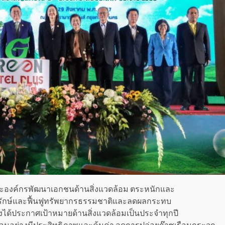
นะองค์กรพัฒนาเอกชนด้านสิ่งแวดล้อม ตระหนักและ
ุรักษ์และฟื้นฟูทรัพยากรธรรมชาติและลดผลกระทบ
ึงได้ประกาศเป้าหมายด้านสิ่งแวดล้อมเป็นประจำทุกปี
ล้อมอย่างมีประสิทธิภาพและคุ้มค่า ลดการปล่อยก๊าซเรือนกระจก