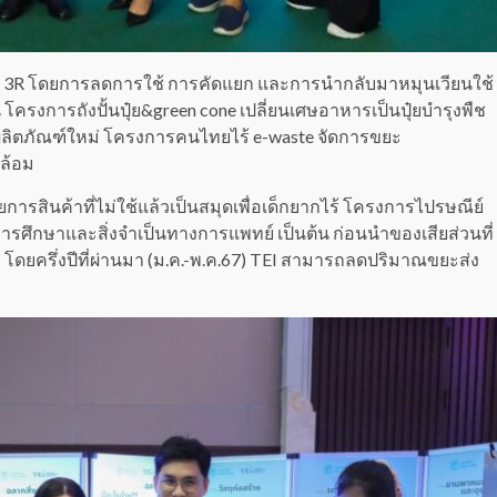
การ 3R โดยการลดการใช้ การคัดแยก และการนำกลับมาหมุนเวียนใช้
โครงการถังปั้นปุ๋ย&green cone เปลี่ยนเศษอาหารเป็นปุ๋ยบำรุงพืช
ผลิตภัณฑ์ใหม่ โครงการคนไทยไร้ e-waste จัดการขยะ
ดล้อม
ยการสินค้าที่ไม่ใช้แล้วเป็นสมุดเพื่อเด็กยากไร้ โครงการไปรษณีย์
การศึกษาและสิ่งจำเป็นทางการแพทย์ เป็นต้น ก่อนนำของเสียส่วนที่
ร โดยครึ่งปีที่ผ่านมา (ม.ค.-พ.ค.67) TEI สามารถลดปริมาณขยะส่ง