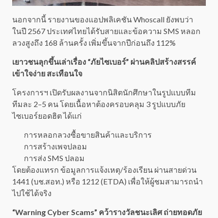
นอกจากนี้ รายงานของแอปพลิเคชัน Whoscall ยังพบว่า
ในปี 2567 ประเทศไทยได้รับสายและข้อความ SMS หลอก
ลวงสูงถึง 168 ล้านครั้ง เพิ่มขึ้นจากปีก่อนถึง 112%
เยาวชนลุกขึ้นเล่าเรื่อง “ภัยไซเบอร์” ผ่านคลิปสร้างสรรค์
เข้าใจง่าย สะเทือนใจ
โครงการฯ เปิดรับผลงานจากนิสิตนักศึกษาในรูปแบบทีม
ทีมละ 2–5 คน โดยเนื้อหาต้องครอบคลุม 3 รูปแบบภัย
ไซเบอร์ยอดฮิต ได้แก่
การหลอกลวงซื้อขายสินค้าและบริการ
การสร้างเพจปลอม
การส่ง SMS ปลอม
โดยต้องแทรก ข้อมูลการแจ้งเหตุ/ร้องเรียน ผ่านสายด่วน
1441 (บช.สอท.) หรือ 1212 (ETDA) เพื่อให้ผู้ชมสามารถนำ
ไปใช้ได้จริง
“Warning Cyber Scams” คว้ารางวัลชนะเลิศ ถ่ายทอดภัย