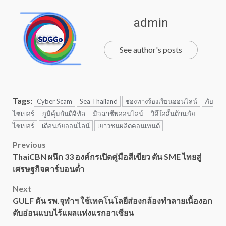
admin
See author's posts
Tags:
Cyber Scam
Sea Thailand
ช่องทางร้องเรียนออนไลน์
ภัย
ไซเบอร์
ภูมิคุ้มกันดิจิทัล
มิจฉาชีพออนไลน์
วิดีโอสั้นต้านภัย
ไซเบอร์
เตือนภัยออนไลน์
เยาวชนผลิตคอนเทนต์
Post
Previous
ThaiCBN ผนึก 33 องค์กรเปิดคู่มือสีเขียว ดัน SME ไทยสู่
navigation
เศรษฐกิจคาร์บอนต่ำ
Next
GULF ดัน รพ.จุฬาฯ ใช้เทคโนโลยีส่องกล้องทำลายเนื้องอก
ตับอ่อนแบบไร้แผลแห่งแรกอาเซียน