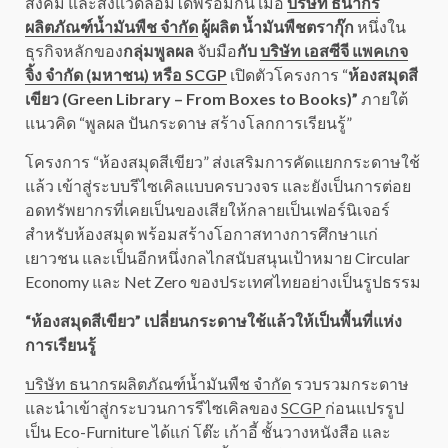
สังคม และสิ่งแวดล้อมได้พร้อมกัน เมื่อ
บริษัท ธนากร
ผลิตภัณฑ์น้ำมันพืช จำกัด
ผู้ผลิต น้ำมันพืชตรากุ๊ก
หนึ่งใน
ธุรกิจหลักของ
กลุ่มพูลผล
จับมือ
กับ
บริษัท เอสซีจี แพคเกจ
จิ้ง จำกัด (มหาชน) หรือ SCGP
เปิดตัวโครงการ “
ห้องสมุดสี
เขียว (Green Library – From Boxes to Books)”
ภายใต้
แนวคิด “พูลผล ปันกระดาษ สร้างโลกการเรียนรู้”
โครงการ “ห้องสมุดสีเขียว” ส่งเสริมการคัดแยกกระดาษใช้
แล้ว เข้าสู่ระบบรีไซเคิลแบบครบวงจร และยังเป็นการต่อย
อดทรัพยากรที่เคยเป็นของเสียให้กลายเป็นเฟอร์นิเจอร์
สำหรับห้องสมุด พร้อมสร้างโอกาสทางการศึกษาแก่
เยาวชน และเป็นอีกหนึ่งกลไกสนับสนุนเป้าหมาย Circular
Economy และ Net Zero ของประเทศไทยอย่างเป็นรูปธรรม
“ห้องสมุดสีเขียว” เปลี่ยนกระดาษใช้แล้วให้เป็นพื้นที่แห่ง
การเรียนรู้
บริษัท ธนากรผลิตภัณฑ์น้ำมันพืช จำกัด
รวบรวมกระดาษ
และนำเข้าสู่กระบวนการรีไซเคิลของ
SCGP
ก่อนแปรรูป
เป็น Eco-Furniture ได้แก่ โต๊ะ เก้าอี้ ชั้นวางหนังสือ และ