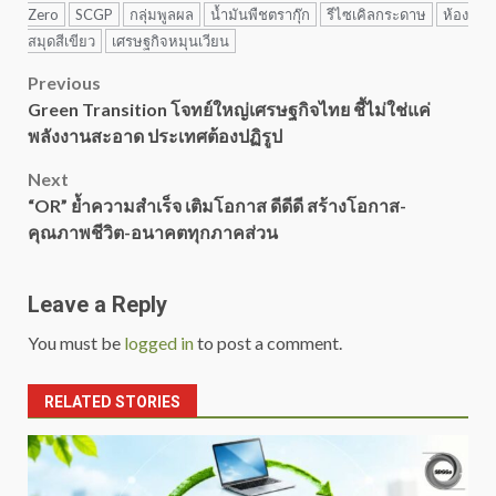
Zero
SCGP
กลุ่มพูลผล
น้ำมันพืชตรากุ๊ก
รีไซเคิลกระดาษ
ห้อง
สมุดสีเขียว
เศรษฐกิจหมุนเวียน
Post
Previous
Green Transition โจทย์ใหญ่เศรษฐกิจไทย ชี้ไม่ใช่แค่
navigation
พลังงานสะอาด ประเทศต้องปฏิรูป
Next
“OR” ย้ำความสำเร็จ เติมโอกาส ดีดีดี สร้างโอกาส-
คุณภาพชีวิต-อนาคตทุกภาคส่วน
Leave a Reply
You must be
logged in
to post a comment.
RELATED STORIES