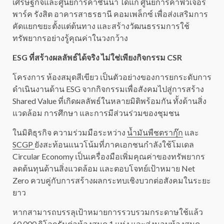
เศรษฐกิจและศูนย์การค้าชั้นนำ ได้แก่ ศูนย์การค้าฟิวเจอร์
พาร์ค รังสิต อาคารสาธรธานี คอมเพล็กซ์ เพื่อส่งเสริมการ
คัดแยกขยะตั้งแต่ต้นทาง และสร้างวัฒนธรรมการใช้
ทรัพยากรอย่างรู้คุณค่าในวงกว้าง
ESG ที่สร้างผลลัพธ์ได้จริง ไม่ใช่เพียงกิจกรรม CSR
โครงการ ห้องสมุดสีเขียว เป็นตัวอย่างของการยกระดับการ
ดำเนินงานด้าน ESG จากกิจกรรมเพื่อสังคมไปสู่การสร้าง
Shared Value ที่เกิดผลลัพธ์ในหลายมิติพร้อมกัน ทั้งด้านสิ่ง
แวดล้อม การศึกษา และการมีส่วนร่วมของชุมชน
ในมิติธุรกิจ ความร่วมมือระหว่าง
น้ำมันพืชตรากุ๊ก
และ
SCGP
ยังสะท้อนแนวโน้มที่ภาคเอกชนกำลังใช้โมเดล
Circular Economy เป็นเครื่องมือเพิ่มคุณค่าของทรัพยากร
ลดต้นทุนด้านสิ่งแวดล้อม และตอบโจทย์เป้าหมาย Net
Zero ควบคู่กับการสร้างผลกระทบเชิงบวกต่อสังคมในระยะ
ยาว
หากสามารถบรรลุเป้าหมายการรวบรวมกระดาษใช้แล้ว
60,000 กิโลกรัมต่อห้องสมุด 1 แห่ง และส่งมอบห้องสมุด