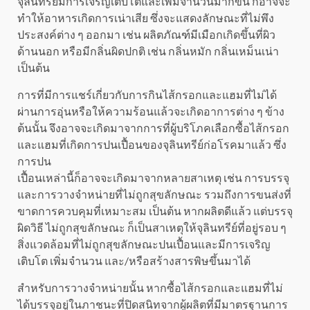
จุลินทรีย์มีการเจริญเติบโตและเพิ่มจำนวนมากขึ้น ก็อาจจะ
ทำให้อาหารเกิดการเน่าเสีย ซึ่งจะแสดงลักษณะที่ไม่พึง
ประสงค์ต่าง ๆ ออกมา เช่น ผลิตภัณฑ์มีเมือกเกิดขึ้นที่ผิว
ด้านนอก หรือมีกลิ่นผิดปกติ เช่น กลิ่นหมัก กลิ่นเหม็นเน่า
เป็นต้น
การที่มีการแชร์เกี่ยวกับการกินไส้กรอกและแฮมที่ไม่ได้
ผ่านการอุ่นหรือให้ความร้อนแล้วจะเกิดอาการต่าง ๆ ข้าง
ต้นนั้น จึงอาจจะเกิดมาจากการที่ผู้บริโภคเลือกซื้อไส้กรอก
และแฮมที่เกิดการปนเปื้อนของจุลินทรีย์ก่อโรคมาแล้ว ซึ่ง
การปน
เปื้อนเหล่านี้ก็อาจจะเกิดมาจากหลายสาเหตุ เช่น การบรรจุ
และการวางจำหน่ายที่ไม่ถูกสุขลักษณะ รวมถึงการขนส่งที่
ขาดการควบคุมที่เหมาะสม เป็นต้น หากผลิตดีแล้ว แต่บรรจุ
ผิดวิธี ไม่ถูกสุขลักษณะ ก็เป็นสาเหตุให้จุลินทรีย์ที่อยู่รอบ ๆ
สิ่งแวดล้อมที่ไม่ถูกสุขลักษณะปนเปื้อนและมีการเจริญ
เติบโต เพิ่มจำนวน และ/หรือสร้างสารพิษขึ้นมาได้
สำหรับการวางจำหน่ายนั้น หากซื้อไส้กรอกและแฮมที่ไม่
ได้บรรจุอยู่ในภาชนะที่ปิดสนิทจากผู้ผลิตที่มีมาตรฐานการ