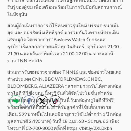
รับรู้ของผู้ชม เพื่อเตรียมพร้อมในการรับมือกับสถานการณ์
ในปัจจุบัน
ส่วนผู้ดำเนินรายการ ก็ใช้คนข่าวรุ่นใหม่ บรรพต ธนาเพิ่ม
สุข และ อมรรัตน์ มหิทธิรุกข์ มาร่วมกันวิเคราะห์ประเด็น
เศรษฐกิจ โดยรายการ “Business Watch จับกระแส
ธุรกิจ” เริ่มออกอากาศแล้ว ทุกวันจันทร์ –ศุกร์ เวลา 21.00-
21.30 น.และวันอาทิตย์เวลา 21.00-22.00 น. ทางสถานี
ข่าว TNN ช่อง16
ส่วนการรับชมข่าวจากช่อง TNN16 และช่องข่าวไทยและ
ต่างประเทศ CNN, BBC WORLDNEWS, CNBC,
BLOOMBERG, ALJAZEERA ฯลฯ สามารถรับได้ทางกล่อง
ทรูไอดี ทีวี ซึ่งขณะนี้ทรูวิชั่นส์ได้จัดโปรโมชั่น สำหรับ
ลูกค้าเน็ตบ้าน ทรูออนไลน์ วันนี้ รับกล่องทรูไอดี ทีวีฟรี
พร้อมจัดส่งให้ถึงบ้าน (สำหรับลูกค้าที่ใช้แพ็กเกจราย
เดือน 599 บาทขึ้นไป และมีอายุการใช้ไม่ต่ำกว่า 1 ปี กล่อง
มูลค่าปกติ 2,490 บาท) วันที่ 18 เม.ย. 63 – 31 พ.ค. 63 เพียง
โทรมาที่ 02-700-8000 คลิ๊กที่ https://bit.ly/2XL0kbh