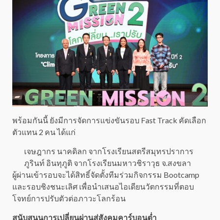
พร้อมกันนี้ ยังมีการจัดการแข่งขันรอบ Fast Track คัดเลือก
ตัวแทน 2 คน ได้แก่
เจษฎากร นาคดิลก จากโรงเรียนสตรีสมุทรปราการ
ภูรินท์ อินทุภูติ จากโรงเรียนมหาวชิราวุธ จ.สงขลา
ผู้ผ่านเข้ารอบจะได้สิทธิ์จัดตั้งทีมร่วมกิจกรรม Bootcamp
และรอบชิงชนะเลิศ เพื่อนำเสนอไอเดียนวัตกรรมที่ตอบ
โจทย์การปรับตัวต่อภาวะโลกร้อน
สนับสนุนการเปลี่ยนผ่านสู่สังคมคาร์บอนต่ำ