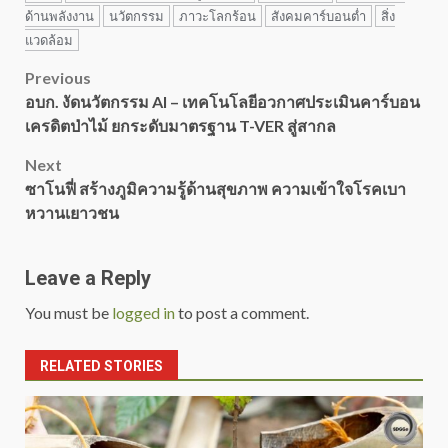
ด้านพลังงาน
นวัตกรรม
ภาวะโลกร้อน
สังคมคาร์บอนต่ำ
สิ่ง
แวดล้อม
Post
Previous
อบก. งัดนวัตกรรม AI – เทคโนโลยีอวกาศประเมินคาร์บอน
navigation
เครดิตป่าไม้ ยกระดับมาตรฐาน T-VER สู่สากล
Next
ซาโนฟี่ สร้างภูมิความรู้ด้านสุขภาพ ความเข้าใจโรคเบา
หวานเยาวชน
Leave a Reply
You must be
logged in
to post a comment.
RELATED STORIES