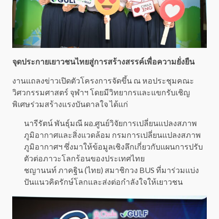
จุดประกายเยาวชนไทยสู่การสร้างสรรค์เพื่อความยั่งยืน
งานแถลงข่าวเปิดตัวโครงการจัดขึ้น ณ หอประชุมคณะ
วิศวกรรมศาสตร์ จุฬาฯ โดยมีวิทยากรและแขกรับเชิญ
พิเศษร่วมสร้างแรงบันดาลใจ ได้แก่
นารีรัตน์ พันธุ์มณี ผอ.ศูนย์วิจัยการเปลี่ยนแปลงสภาพ
ภูมิอากาศและสิ่งแวดล้อม กรมการเปลี่ยนแปลงสภาพ
ภูมิอากาศฯ ซึ่งมาให้ข้อมูลเชิงลึกเกี่ยวกับแผนการปรับ
ตัวต่อภาวะโลกร้อนของประเทศไทย
ชญานนท์ ภาคฐิน (ไทย) สมาชิกวง BUS ที่มาร่วมแบ่ง
ปันแนวคิดรักษ์โลกและส่งต่อกำลังใจให้เยาวชน