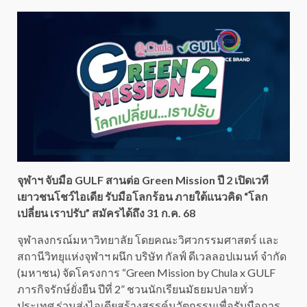
จุฬาฯ จับมือ GULF สานต่อ Green Mission ปี 2 เปิดเวที
เยาวชนโชว์ไอเดีย รับมือโลกร้อน ภายใต้แนวคิด “โลก
เปลี่ยน เราปรับ” สมัครได้ถึง 31 ก.ค. 68
จุฬาลงกรณ์มหาวิทยาลัย โดยคณะวิศวกรรมศาสตร์ และ
สถานีวิทยุแห่งจุฬาฯ ผนึก บริษัท กัลฟ์ ดีเวลลอปเมนท์ จำกัด
(มหาชน) จัดโครงการ “Green Mission by Chula x GULF
ภารกิจรักษ์ยั่งยืน ปีที่ 2” ชวนนักเรียนมัธยมปลายทั่ว
ประเทศ ร่วมส่งไอเดียสร้างสรรค์นวัตกรรมเพื่อรับมือการ