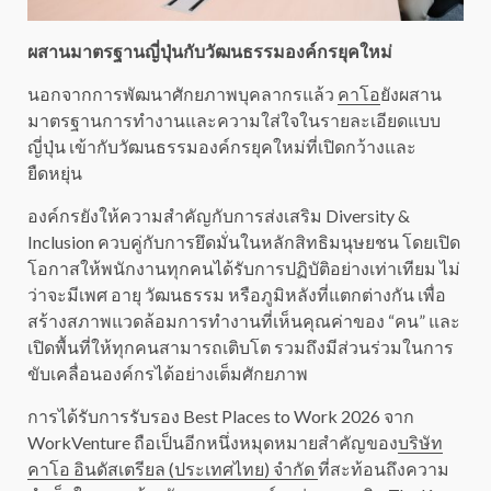
ผสานมาตรฐานญี่ปุ่นกับวัฒนธรรมองค์กรยุคใหม่
นอกจากการพัฒนาศักยภาพบุคลากรแล้ว
คาโอ
ยังผสาน
มาตรฐานการทำงานและความใส่ใจในรายละเอียดแบบ
ญี่ปุ่น เข้ากับวัฒนธรรมองค์กรยุคใหม่ที่เปิดกว้างและ
ยืดหยุ่น
องค์กรยังให้ความสำคัญกับการส่งเสริม Diversity &
Inclusion ควบคู่กับการยึดมั่นในหลักสิทธิมนุษยชน โดยเปิด
โอกาสให้พนักงานทุกคนได้รับการปฏิบัติอย่างเท่าเทียม ไม่
ว่าจะมีเพศ อายุ วัฒนธรรม หรือภูมิหลังที่แตกต่างกัน เพื่อ
สร้างสภาพแวดล้อมการทำงานที่เห็นคุณค่าของ “คน” และ
เปิดพื้นที่ให้ทุกคนสามารถเติบโต รวมถึงมีส่วนร่วมในการ
ขับเคลื่อนองค์กรได้อย่างเต็มศักยภาพ
การได้รับการรับรอง Best Places to Work 2026 จาก
WorkVenture ถือเป็นอีกหนึ่งหมุดหมายสำคัญของ
บริษัท
คาโอ อินดัสเตรียล (ประเทศไทย) จำกัด
ที่สะท้อนถึงความ