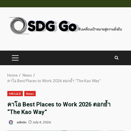
Skip
to
content
PRIMARY
MENU
Home
News
คาโอ Best Places to Work 2026 ตอกย้ำ “The Kao Way”
HR/L&D
News
คาโอ Best Places to Work 2026 ตอกย้ำ
“The Kao Way”
admin
July 4, 2026