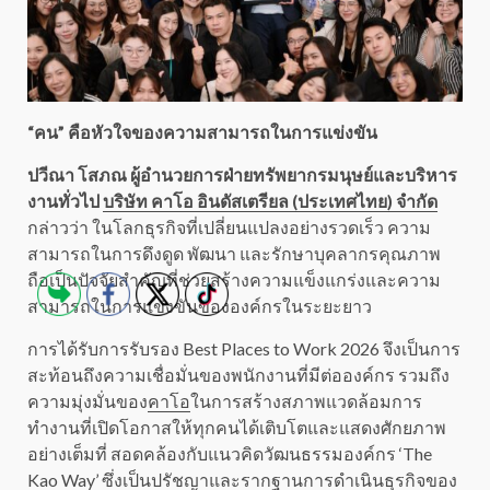
“คน” คือหัวใจของความสามารถในการแข่งขัน
ปวีณา โสภณ ผู้อำนวยการฝ่ายทรัพยากรมนุษย์และบริหาร
งานทั่วไป
บริษัท คาโอ อินดัสเตรียล (ประเทศไทย) จำกัด
กล่าวว่า ในโลกธุรกิจที่เปลี่ยนแปลงอย่างรวดเร็ว ความ
สามารถในการดึงดูด พัฒนา และรักษาบุคลากรคุณภาพ
ถือเป็นปัจจัยสำคัญที่ช่วยสร้างความแข็งแกร่งและความ
สามารถในการแข่งขันขององค์กรในระยะยาว
การได้รับการรับรอง Best Places to Work 2026 จึงเป็นการ
สะท้อนถึงความเชื่อมั่นของพนักงานที่มีต่อองค์กร รวมถึง
ความมุ่งมั่นของ
คาโอ
ในการสร้างสภาพแวดล้อมการ
ทำงานที่เปิดโอกาสให้ทุกคนได้เติบโตและแสดงศักยภาพ
อย่างเต็มที่ สอดคล้องกับแนวคิดวัฒนธรรมองค์กร ‘The
Kao Way’ ซึ่งเป็นปรัชญาและรากฐานการดำเนินธุรกิจของ