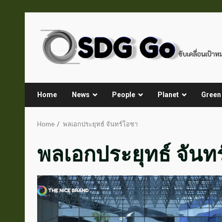
Skip
to
content
Home
News
People
Planet
Green
Home
พลเอกประยุทธ์ จันทร์โอชา
พลเอกประยุทธ์ จันท