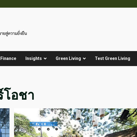
 Finance
Insights
Green Living
Test Green Living
ร์โอชา