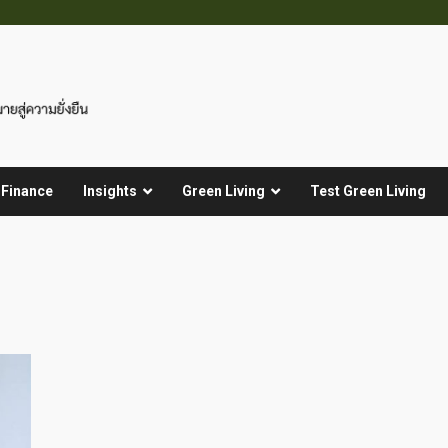
 Finance
Insights
Green Living
Test Green Living